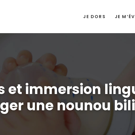
JE DORS
JE M’ÉV
 et immersion lingu
ger une nounou bil