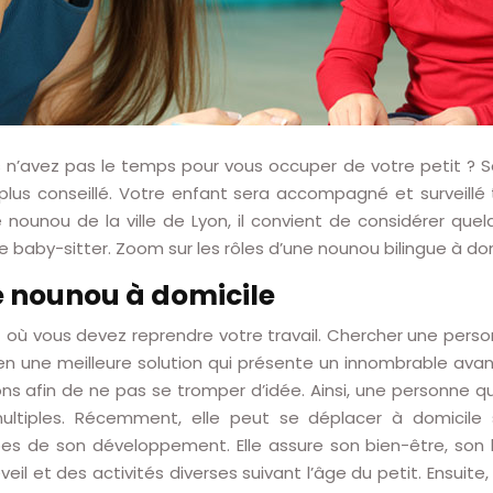
us n’avez pas le temps pour vous occuper de votre petit ? 
e plus conseillé. Votre enfant sera accompagné et surveillé
 nounou de la ville de Lyon, il convient de considérer quel
baby-sitter. Zoom sur les rôles d’une nounou bilingue à domi
 nounou à domicile
où vous devez reprendre votre travail. Chercher une person
a bien une meilleure solution qui présente un innombrable av
s afin de ne pas se tromper d’idée. Ainsi, une personne qui
 multiples. Récemment, elle peut se déplacer à domicile
s de son développement. Elle assure son bien-être, son 
’éveil et des activités diverses suivant l’âge du petit. Ensu