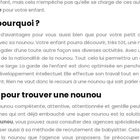
 l’enfant, mais cela n’empêche pas qu’elle se charge de ces
e
pour votre enfant.
pourquoi ?
’avantages pour vous aussi bien que pour votre petit ch
avec sa nounou. Votre enfant pourra découvrir, très tôt, une n
 régaler d’une toute autre façon ses diverses activités. Avec
s de la nationalité de la nounou. Tout cela lui permettra u
ce large. La garde de l’enfant est donc optimisée en penc
eloppement intellectuel. Elle effectue son travail tout en 
nt. Rien ne vaut donc le recours à une nounou qui sait parler
n pour trouver une nounou
e nounou compétente, attentive, attentionnée et gentille peut
roches qui ont déjà embauché une super nounou est la solut
ounou
, vous pouvez aussi consulter des agences spécialisées. 
esser aussi à sa méthode de recrutement de babysitter. Cela 
a nounou que l’agence vous proposera. Se préoccuper 